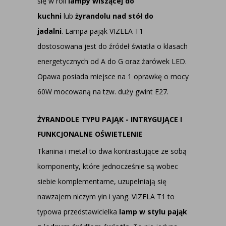
się w roli
lampy wiszącej do
kuchni
lub
żyrandolu nad stół do
jadalni
. Lampa pająk VIZELA T1
dostosowana jest do źródeł światła o klasach
energetycznych od A do G oraz żarówek LED.
Opawa posiada miejsce na 1 oprawkę o mocy
60W mocowaną na tzw. duży gwint E27.
ŻYRANDOLE TYPU PAJĄK - INTRYGUJĄCE I
FUNKCJONALNE OŚWIETLENIE
Tkanina i metal to dwa kontrastujące ze sobą
komponenty, które jednocześnie są wobec
siebie komplementarne, uzupełniają się
nawzajem niczym yin i yang. VIZELA T1 to
typowa przedstawicielka
lamp w stylu pająk