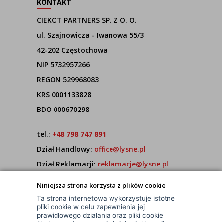
KONTAKT
CIEKOT PARTNERS SP. Z O. O.
ul. Szajnowicza - Iwanowa 55/3
42-202 Częstochowa
NIP 5732957266
REGON 529968083
KRS 0001133828
BDO 000670298
tel.:
+48 798 747 891
Dział Handlowy:
office@lysne.pl
Dział Reklamacji:
reklamacje@lysne.pl
Pracujemy od poniedziałku do piątku w godz.
Niniejsza strona korzysta z plików cookie
7:00 - 15:00
Ta strona internetowa wykorzystuje istotne
pliki cookie w celu zapewnienia jej
prawidłowego działania oraz pliki cookie