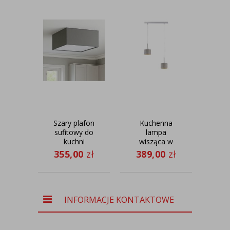
Szary plafon
Kuchenna
S
sufitowy do
lampa
kuchni
wisząca w
st
ALABAMA w
stylu
s
355,00
zł
389,00
zł
stylu
skandynawskim
TO
06
skandynawskim
MONTANA
geo
VELUR
ab
INFORMACJE KONTAKTOWE