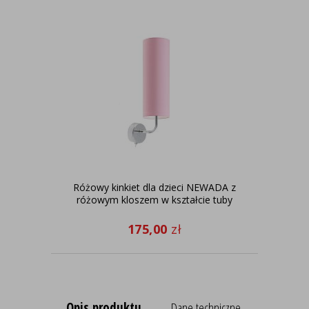
Różowy kinkiet dla dzieci NEWADA z
różowym kloszem w kształcie tuby
d
175,00
zł
Opis produktu
Dane techniczne