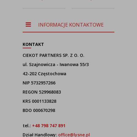
abażurem
AWINION
GOLD w
nowoczesnym
stylu
INFORMACJE KONTAKTOWE
KONTAKT
CIEKOT PARTNERS SP. Z O. O.
ul. Szajnowicza - Iwanowa 55/3
42-202 Częstochowa
NIP 5732957266
REGON 529968083
KRS 0001133828
BDO 000670298
tel.:
+48 798 747 891
Dział Handlowy:
office@lysne.pl