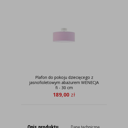
Plafon do pokoju dziecięcego z
Ja
jasnofioletowym abażurem WENECJA
pok
fi - 30 cm
189,00
zł
Opis produktu
Dane techniczne