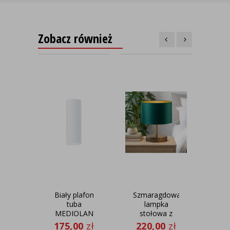
Zobacz również
Biały plafon
Szmaragdowa
tuba
lampka
suf
MEDIOLAN
stołowa z
wy
materiałowym
ru
175,00
zł
220,00
zł
44