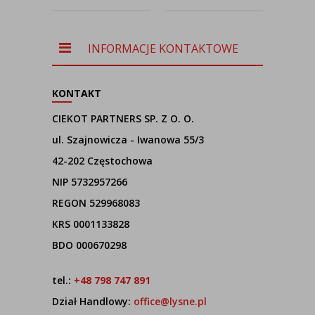
dziecięcego
kolorze
NA
MAJORKA
niebieskim
n
d
INFORMACJE KONTAKTOWE
po
KONTAKT
CIEKOT PARTNERS SP. Z O. O.
ul. Szajnowicza - Iwanowa 55/3
42-202 Częstochowa
NIP 5732957266
REGON 529968083
KRS 0001133828
BDO 000670298
tel.:
+48 798 747 891
Dział Handlowy:
office@lysne.pl