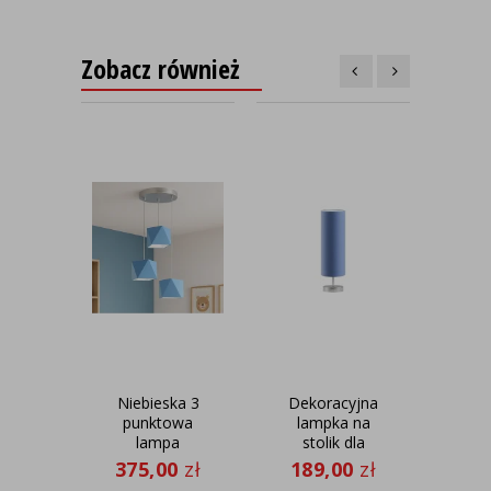
Zobacz również
Niebieska 3
Dekoracyjna
Me
punktowa
lampka na
lampa
stolik dla
st
wisząca do
dziecka
d
375,00
zł
189,00
zł
27
pokoju
SYDNEY w
po