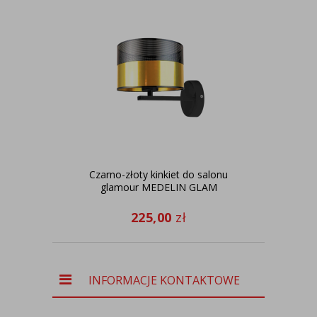
Czarno-złoty kinkiet do salonu
Cza
glamour MEDELIN GLAM
r
225,00
zł
INFORMACJE KONTAKTOWE