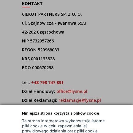
KONTAKT
CIEKOT PARTNERS SP. Z O. O.
ul. Szajnowicza - Iwanowa 55/3
42-202 Częstochowa
NIP 5732957266
REGON 529968083
KRS 0001133828
BDO 000670298
tel.:
+48 798 747 891
Dział Handlowy:
office@lysne.pl
Dział Reklamacji:
reklamacje@lysne.pl
Pracujemy od poniedziałku do piątku w godz.
Niniejsza strona korzysta z plików cookie
7:00 - 15:00
Ta strona internetowa wykorzystuje istotne
pliki cookie w celu zapewnienia jej
prawidłowego działania oraz pliki cookie