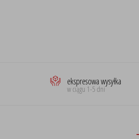
ekspresowa wysyłka
w ciągu 1-5 dni