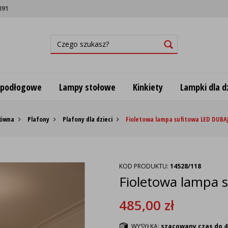
891
 podłogowe
Lampy stołowe
Kinkiety
Lampki dla dz
łówna
Plafony
Plafony dla dzieci
Fioletowa lampa sufitowa LED DUBAJ 
KOD PRODUKTU:
14528/118
Fioletowa lampa s
485,00
zł
WYSYŁKA:
szacowany czas do 4