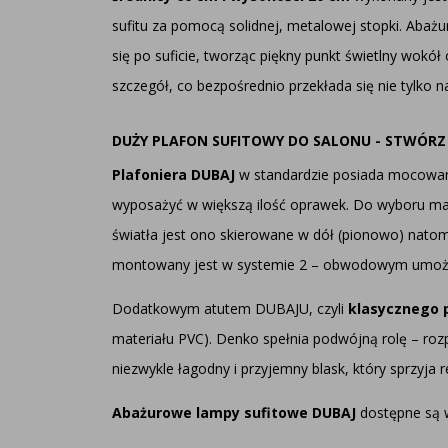
sufitu za pomocą solidnej, metalowej stopki. Abaż
się po suficie, tworząc piękny punkt świetlny wokó
szczegół, co bezpośrednio przekłada się nie tylko 
DUŻY PLAFON SUFITOWY DO SALONU - STWÓRZ
Plafoniera DUBAJ
w standardzie posiada mocowani
wyposażyć w większą ilość oprawek. Do wyboru ma
światła jest ono skierowane w dół (pionowo) nato
montowany jest w systemie 2 – obwodowym umożliw
Dodatkowym atutem DUBAJU, czyli
klasycznego 
materiału PVC). Denko spełnia podwójną rolę – roz
niezwykle łagodny i przyjemny blask, który sprzyja r
Abażurowe lampy sufitowe DUBAJ
dostępne są 