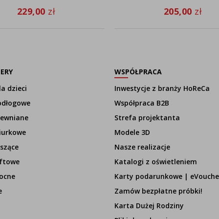
229,00
zł
205,00
zł
LERY
WSPÓŁPRACA
a dzieci
Inwestycje z branży HoReCa
odłogowe
Współpraca B2B
rewniane
Strefa projektanta
iurkowe
Modele 3D
szące
Nasze realizacje
ftowe
Katalogi z oświetleniem
ocne
Karty podarunkowe | eVouche
e
Zamów bezpłatne próbki!
Karta Dużej Rodziny