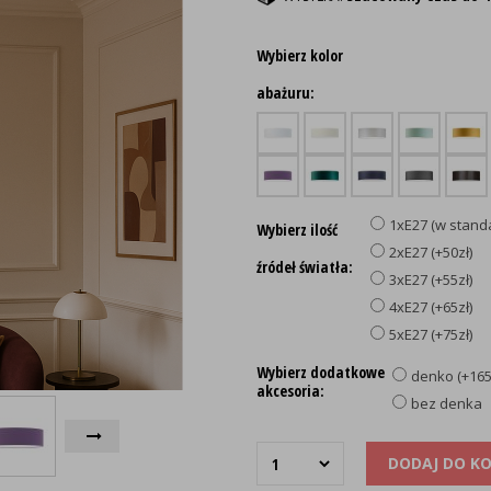
Wybierz kolor
abażuru:
1xE27 (w stand
Wybierz ilość
2xE27 (+50zł)
źródeł światła:
3xE27 (+55zł)
4xE27 (+65zł)
5xE27 (+75zł)
Wybierz dodatkowe
denko (+165
akcesoria:
bez denka
DODAJ DO K