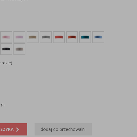
ardzie)
zł)
OSZYKA
dodaj do przechowalni