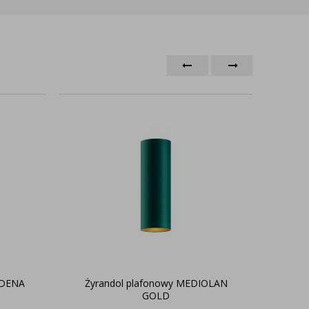
ODENA
Żyrandol plafonowy MEDIOLAN
Biał
GOLD