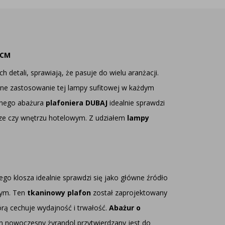
 CM
detali, sprawiają, że pasuje do wielu aranżacji.
alne zastosowanie tej lampy sufitowej w każdym
cznego abażura
plafoniera DUBAJ
idealnie sprawdzi
iurze czy wnętrzu hotelowym. Z udziałem
lampy
go klosza idealnie sprawdzi się jako główne źródło
wym. Ten
tkaninowy plafon
został zaprojektowany
tórą cechuje wydajność i trwałość.
Abażur o
en nowoczesny żyrandol przytwierdzany jest do