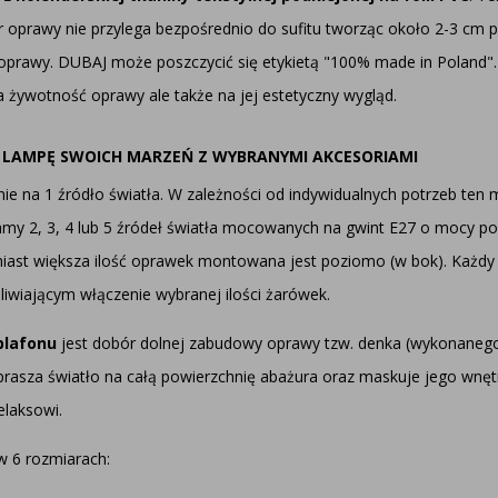
ur oprawy nie przylega bezpośrednio do sufitu tworząc około 2-3 cm
ł oprawy. DUBAJ może poszczycić się etykietą "100% made in Poland"
na żywotność oprawy ale także na jej estetyczny wygląd.
 LAMPĘ SWOICH MARZEŃ Z WYBRANYMI AKCESORIAMI
e na 1 źródło światła. W zależności od indywidualnych potrzeb ten
my 2, 3, 4 lub 5 źródeł światła mocowanych na gwint E27 o mocy p
miast większa ilość oprawek montowana jest poziomo (w bok). Każd
iającym włączenie wybranej ilości żarówek.
plafonu
jest dobór dolnej zabudowy oprawy tzw. denka (wykonaneg
prasza światło na całą powierzchnię abażura oraz maskuje jego wnętr
elaksowi.
w 6 rozmiarach: