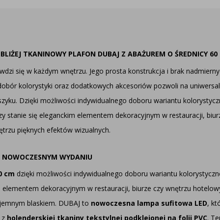
LIŻEJ TKANINOWY PLAFON DUBAJ Z ABAŻUREM O ŚREDNICY 60
zi się w każdym wnętrzu. Jego prosta konstrukcja i brak nadmiernych 
 dobór kolorystyki oraz dodatkowych akcesoriów pozwoli na uniwers
szyku. Dzięki możliwości indywidualnego doboru wariantu kolorysty
, czy stanie się eleganckim elementem dekoracyjnym w restauracji, b
rzu pięknych efektów wizualnych.
 W NOWOCZESNYM WYDANIU
60 cm
dzięki możliwości indywidualnego doboru wariantu kolorystyczne
ckim elementem dekoracyjnym w restauracji, biurze czy wnętrzu hotelo
zyjemnym blaskiem. DUBAJ to
nowoczesna lampa sufitowa LED
, k
 z
holenderskiej tkaniny tekstylnej podklejonej na folii PVC
. T