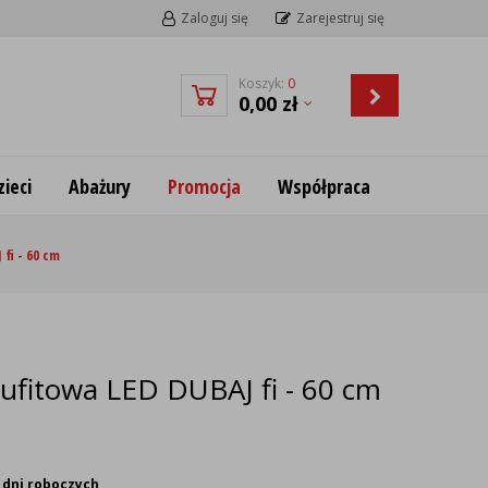
Zaloguj się
Zarejestruj się
Koszyk:
0
0,00
zł
ieci
Abażury
Promocja
Współpraca
fi - 60 cm
ufitowa LED DUBAJ fi - 60 cm
 dni roboczych