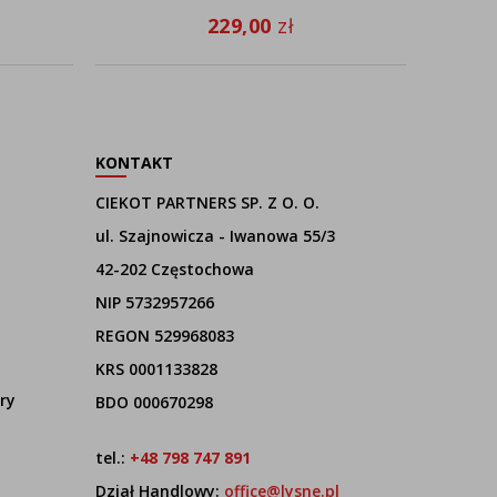
229,00
zł
KONTAKT
CIEKOT PARTNERS SP. Z O. O.
ul. Szajnowicza - Iwanowa 55/3
42-202 Częstochowa
NIP 5732957266
REGON 529968083
KRS 0001133828
ry
BDO 000670298
tel.:
+48 798 747 891
Dział Handlowy:
office@lysne.pl