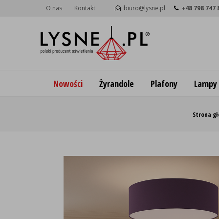
O nas
Kontakt
biuro@lysne.pl
+48 798 747 
Nowości
Żyrandole
Plafony
Lampy
Strona g