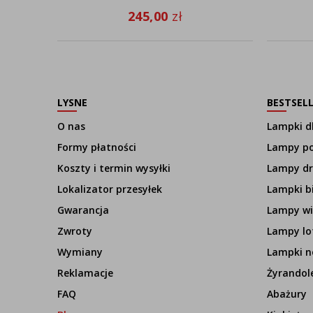
245,00
zł
LYSNE
BESTSEL
O nas
Lampki dl
Formy płatności
Lampy p
Koszty i termin wysyłki
Lampy d
Lokalizator przesyłek
Lampki b
Gwarancja
Lampy wi
Zwroty
Lampy lo
Wymiany
Lampki n
Reklamacje
Żyrandol
FAQ
Abażury