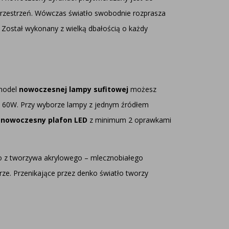
 przestrzeń. Wówczas światło swobodnie rozprasza
. Został wykonany z wielką dbałością o każdy
 model
nowoczesnej lampy sufitowej
możesz
o 60W. Przy wyborze lampy z jednym źródłem
y
nowoczesny plafon LED
z minimum 2 oprawkami
o z tworzywa akrylowego – mlecznobiałego
ze. Przenikające przez denko światło tworzy