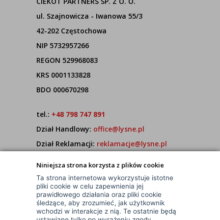
CIEKOT PARTNERS SP. Z O. O.
ul. Szajnowicza - Iwanowa 55/3
42-202 Częstochowa
NIP 5732957266
REGON 529968083
KRS 0001133828
BDO 000670298
tel.:
+48 798 747 891
Dział Handlowy:
office@lysne.pl
Dział Reklamacji:
reklamacje@lysne.pl
Pracujemy od poniedziałku do piątku w godz.
Niniejsza strona korzysta z plików cookie
7:00 - 15:00
Ta strona internetowa wykorzystuje istotne
pliki cookie w celu zapewnienia jej
prawidłowego działania oraz pliki cookie
śledzące, aby zrozumieć, jak użytkownik
wchodzi w interakcje z nią. Te ostatnie będą
ustawiane tylko po wyrażeniu zgody.