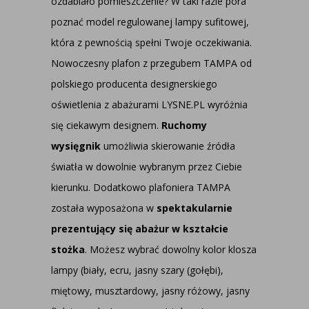
ozdabiało pomieszczenie? W taki razie pora
poznać model regulowanej lampy sufitowej,
która z pewnością spełni Twoje oczekiwania.
Nowoczesny plafon z przegubem TAMPA od
polskiego producenta designerskiego
oświetlenia z abażurami LYSNE.PL wyróżnia
się ciekawym designem.
Ruchomy
wysięgnik
umożliwia skierowanie źródła
światła w dowolnie wybranym przez Ciebie
kierunku. Dodatkowo plafoniera TAMPA
została wyposażona w
spektakularnie
prezentujący się abażur w kształcie
stożka
. Możesz wybrać dowolny kolor klosza
lampy (biały, ecru, jasny szary (gołębi),
miętowy, musztardowy, jasny różowy, jasny