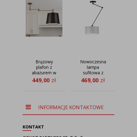
Brązowy
Nowoczesna
Zło
plafon z
lampa
pod
abażurem w
sufitowa z
mus
stylu
ruchomym
ab
449,00
zł
469,00
zł
84
klasycznym
ramieniem
TAMPA
NEWA
INFORMACJE KONTAKTOWE
KONTAKT