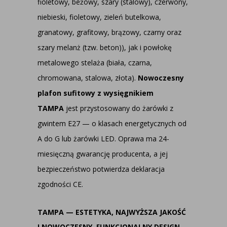
fioletowy, beżowy, szary (stalowy), czerwony,
niebieski, fioletowy, zieleń butelkowa,
granatowy, grafitowy, brązowy, czarny oraz
szary melanż (tzw. beton)), jak i powłokę
metalowego stelaża (biała, czarna,
chromowana, stalowa, złota).
Nowoczesny
plafon sufitowy z wysięgnikiem
TAMPA
jest przystosowany do żarówki z
gwintem E27 — o klasach energetycznych od
A do G lub żarówki LED. Oprawa ma 24-
miesięczną gwarancję producenta, a jej
bezpieczeństwo potwierdza deklaracja
zgodności CE.
TAMPA — ESTETYKA, NAJWYŻSZA JAKOŚĆ
I NOWOCZESNY, FUNKCJONALNY DESIGN