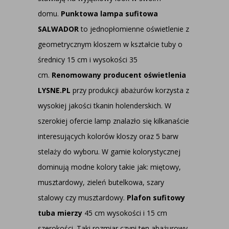
domu.
Punktowa lampa sufitowa
SALWADOR
to jednopłomienne oświetlenie z
geometrycznym kloszem w kształcie tuby o
średnicy 15 cm i wysokości 35
cm.
Renomowany producent oświetlenia
LYSNE.PL
przy produkcji abażurów korzysta z
wysokiej jakości tkanin holenderskich. W
szerokiej ofercie lamp znalazło się kilkanaście
interesujących kolorów kloszy oraz 5 barw
stelaży do wyboru. W gamie kolorystycznej
dominują modne kolory takie jak: miętowy,
musztardowy, zieleń butelkowa, szary
stalowy czy musztardowy.
Plafon sufitowy
tuba
mierzy
45 cm wysokości i 15 cm
szerokości. Taki rozmiar czyni ten abażurowy