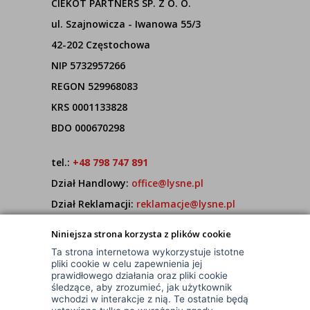
CIEKOT PARTNERS SP. Z O. O.
ul. Szajnowicza - Iwanowa 55/3
42-202 Częstochowa
NIP 5732957266
REGON 529968083
KRS 0001133828
BDO 000670298
tel.:
+48 798 747 891
Dział Handlowy:
office@lysne.pl
Dział Reklamacji:
reklamacje@lysne.pl
Pracujemy od poniedziałku do piątku w godz.
Niniejsza strona korzysta z plików cookie
7:00 - 15:00
Ta strona internetowa wykorzystuje istotne
pliki cookie w celu zapewnienia jej
prawidłowego działania oraz pliki cookie
śledzące, aby zrozumieć, jak użytkownik
wchodzi w interakcje z nią. Te ostatnie będą