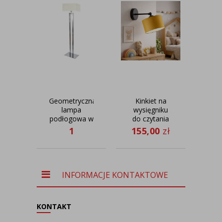
Geometryczna
Kinkiet na
Mi
lampa
wysięgniku
pu
podłogowa w
do czytania
klasycznym
TETE
suf
1
155,00
zł
37
stylu
065,00
zł
TORONTO
MI
re
kąt
ś
INFORMACJE KONTAKTOWE
KONTAKT