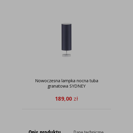
Nowoczesna lampka nocna tuba
P
granatowa SYDNEY
189,00
zł
Opis produktu
Dane techniczne