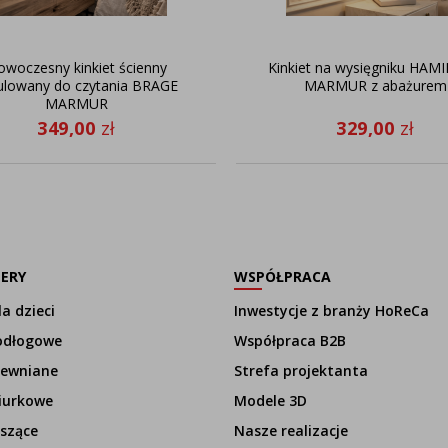
owoczesny kinkiet ścienny
Kinkiet na wysięgniku HAM
ulowany do czytania BRAGE
MARMUR z abażurem
MARMUR
349,00
zł
329,00
zł
LERY
WSPÓŁPRACA
a dzieci
Inwestycje z branży HoReCa
odłogowe
Współpraca B2B
rewniane
Strefa projektanta
iurkowe
Modele 3D
szące
Nasze realizacje