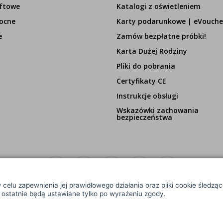
ftowe
Katalogi z oświetleniem
ocne
Karty podarunkowe | eVouche
e
Zamów bezpłatne próbki!
Karta Dużej Rodziny
Pliki do pobrania
Certyfikaty CE
Instrukcje obsługi
Wskazówki zachowania
bezpieczeństwa
 celu zapewnienia jej prawidłowego działania oraz pliki cookie śledzą
e ostatnie będą ustawiane tylko po wyrażeniu zgody.