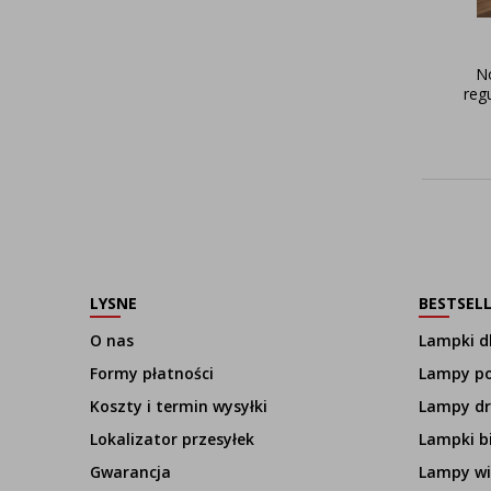
N
reg
LYSNE
BESTSEL
O nas
Lampki dl
Formy płatności
Lampy p
Koszty i termin wysyłki
Lampy d
Lokalizator przesyłek
Lampki b
Gwarancja
Lampy wi