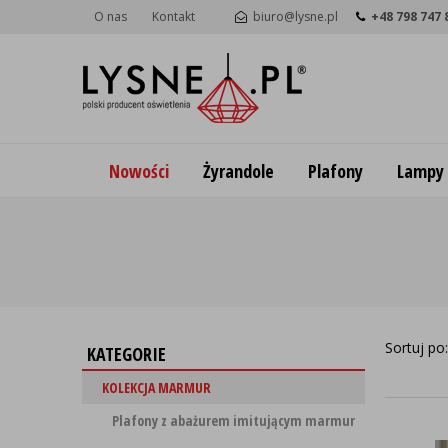
O nas
Kontakt
biuro@lysne.pl
+48 798 747 
Nowości
Żyrandole
Plafony
Lampy
Sortuj po
KATEGORIE
KOLEKCJA MARMUR
Plafony z abażurem imitującym marmur