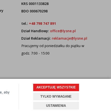
KRS 0001133828
ry
BDO 000670298
tel.:
+48 798 747 891
Dział Handlowy:
office@lysne.pl
Dział Reklamacji:
reklamacje@lysne.pl
Pracujemy od poniedziałku do piątku w
godz. 7:00 - 15:00
AKCEPTUJĘ WSZYSTKIE
ce, aby
Projekt i oprogramowanie sklepu:
ebexo
TYLKO WYMAGANE
USTAWIENIA