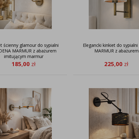
et ścienny glamour do sypialni
Elegancki kinkiet do sypialn
ENA MARMUR z abażurem
MARMUR z abażurem
imitującym marmur
185,00
zł
225,00
zł