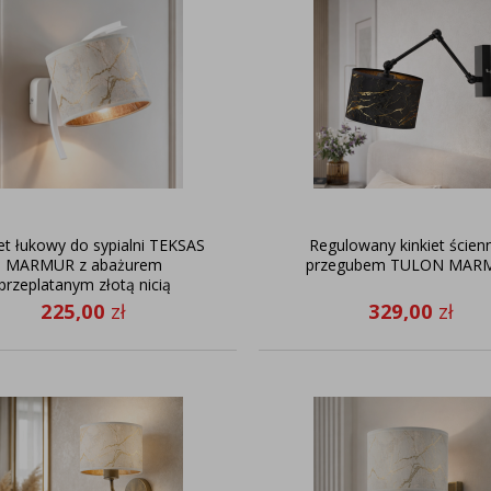
et łukowy do sypialni TEKSAS
Regulowany kinkiet ścien
MARMUR z abażurem
przegubem TULON MAR
przeplatanym złotą nicią
225,00
zł
329,00
zł