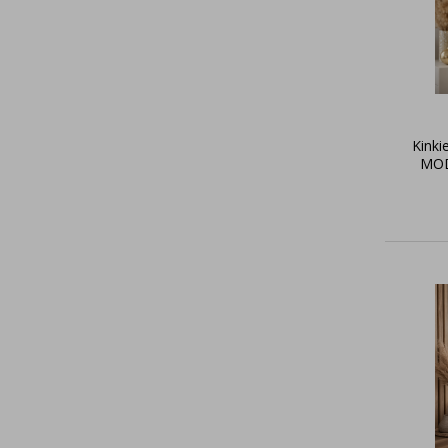
Kinki
MOD