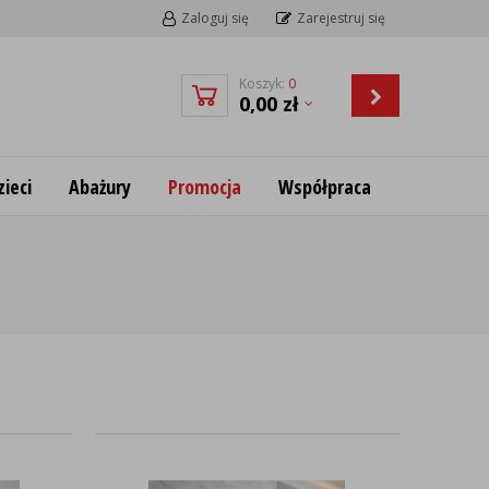
Zaloguj się
Zarejestruj się
Koszyk:
0
0,00
zł
ieci
Abażury
Promocja
Współpraca