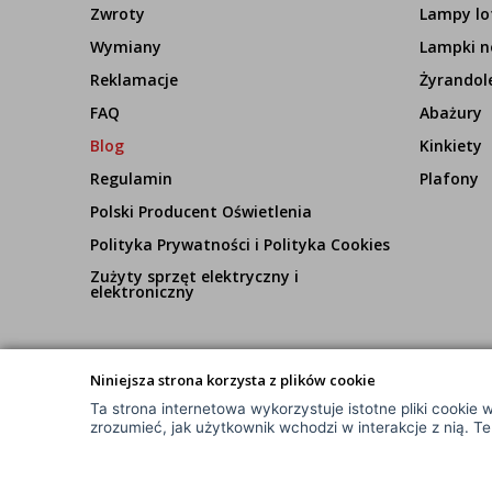
Zwroty
Lampy lo
Wymiany
Lampki n
Reklamacje
Żyrandol
FAQ
Abażury
Blog
Kinkiety
Regulamin
Plafony
Polski Producent Oświetlenia
Polityka Prywatności i Polityka Cookies
Zużyty sprzęt elektryczny i
elektroniczny
Niniejsza strona korzysta z plików cookie
Ta strona internetowa wykorzystuje istotne pliki cookie w
© Wszelkie Prawa Zastrzeżone
zrozumieć, jak użytkownik wchodzi w interakcje z nią. T