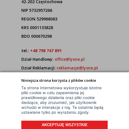
42-202 Częstochowa
NIP 5732957266
REGON 529968083
KRS 0001133828
BDO 000670298
tel.:
+48 798 747 891
Dział Handlowy:
office@lysne.pl
Dział Reklamacji:
reklamacje@lysne.pl
Pracujemy od poniedziałku do piątku w godz.
Niniejsza strona korzysta z plików cookie
7:00 - 15:00
Ta strona internetowa wykorzystuje istotne
pliki cookie w celu zapewnienia jej
prawidłowego działania oraz pliki cookie
śledzące, aby zrozumieć, jak użytkownik
wchodzi w interakcje z nią. Te ostatnie będą
ustawiane tylko po wyrażeniu zgody.
AKCEPTUJĘ WSZYSTKIE
© Wszelkie Prawa Zastrzeżone