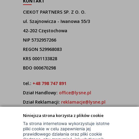
KONTAKT
CIEKOT PARTNERS SP. Z O. O.
ul. Szajnowicza - Iwanowa 55/3
42-202 Częstochowa
NIP 5732957266
REGON 529968083
KRS 0001133828
BDO 000670298
tel.:
+48 798 747 891
Dział Handlowy:
office@lysne.pl
Dział Reklamacji:
reklamacje@lysne.pl
Pracujemy od poniedziałku do piątku w godz.
Niniejsza strona korzysta z plików cookie
7:00 - 15:00
Ta strona internetowa wykorzystuje istotne
pliki cookie w celu zapewnienia jej
prawidłowego działania oraz pliki cookie