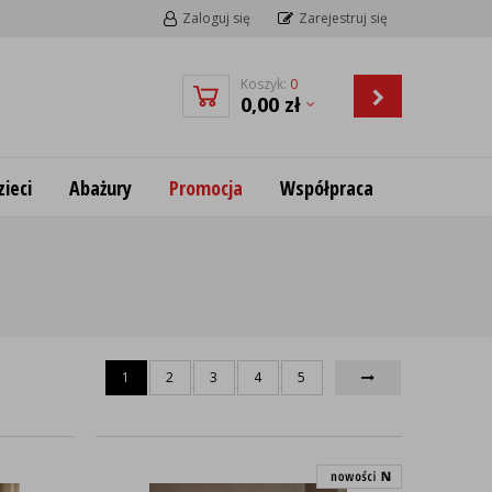
Zaloguj się
Zarejestruj się
Koszyk:
0
0,00
zł
ieci
Abażury
Promocja
Współpraca
1
2
3
4
5