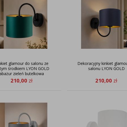
nkiet glamour do salonu ze
Dekoracyjny kinkiet glamo
otym środkiem LYON GOLD
salonu LYON GOLD
abażur zieleń butelkowa
210,00
zł
210,00
zł