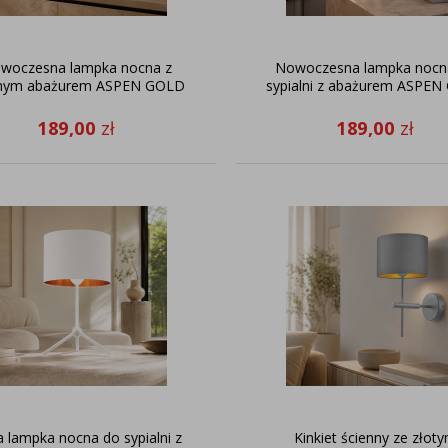
woczesna lampka nocna z
Nowoczesna lampka nocn
rnym abażurem ASPEN GOLD
sypialni z abażurem ASPE
189,00
zł
189,00
zł
a lampka nocna do sypialni z
Kinkiet ścienny ze złot