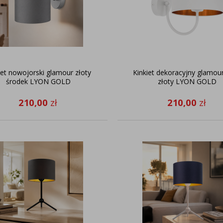
iet nowojorski glamour złoty
Kinkiet dekoracyjny glamour
środek LYON GOLD
złoty LYON GOLD
210,00
zł
210,00
zł