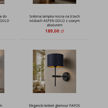
a do
Srebrna lampka nocna na trzech
N GOLD
nóżkach ASPEN GOLD z szarym
abażurem
189,00
zł
ym
Elegancki kinkiet glamour PAFOS