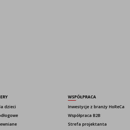
LERY
WSPÓŁPRACA
a dzieci
Inwestycje z branży HoReCa
odłogowe
Współpraca B2B
rewniane
Strefa projektanta