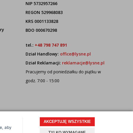
NIP 5732957266
REGON 529968083
KRS 0001133828
ry
BDO 000670298
tel.:
+48 798 747 891
Dział Handlowy:
office@lysne.pl
Dział Reklamacji:
reklamacje@lysne.pl
Pracujemy od poniedziałku do piątku w
godz. 7:00 - 15:00
AKCEPTUJĘ WSZYSTKIE
ce, aby
Projekt i oprogramowanie sklepu:
ebexo
TYLKO WYMAGANE