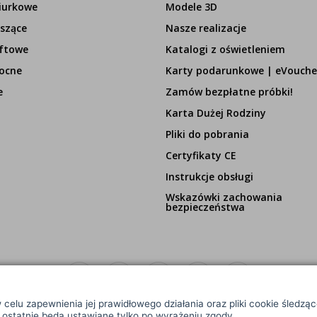
iurkowe
Modele 3D
szące
Nasze realizacje
ftowe
Katalogi z oświetleniem
ocne
Karty podarunkowe | eVouche
e
Zamów bezpłatne próbki!
Karta Dużej Rodziny
Pliki do pobrania
Certyfikaty CE
Instrukcje obsługi
Wskazówki zachowania
bezpieczeństwa
 celu zapewnienia jej prawidłowego działania oraz pliki cookie śledzą
e ostatnie będą ustawiane tylko po wyrażeniu zgody.