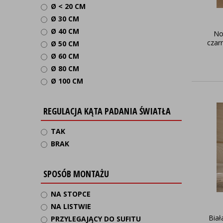
Ø < 20 CM
Ø 30 CM
Ø 40 CM
No
cza
Ø 50 CM
Ø 60 CM
Ø 80 CM
Ø 100 CM
REGULACJA KĄTA PADANIA ŚWIATŁA
TAK
BRAK
SPOSÓB MONTAŻU
NA STOPCE
NA LISTWIE
Biał
PRZYLEGAJĄCY DO SUFITU