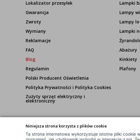
Lokalizator przesyłek
Lampki b
Gwarancja
Lampy wi
Zwroty
Lampy lo
Wymiany
Lampki n
Reklamacje
Żyrandol
FAQ
Abażury
Blog
Kinkiety
Regulamin
Plafony
Polski Producent Oświetlenia
Polityka Prywatności i Polityka Cookies
Zużyty sprzęt elektryczny i
elektroniczny
Niniejsza strona korzysta z plików cookie
Ta strona internetowa wykorzystuje istotne pliki cookie w
© Wszelkie Prawa Zastrzeżone
zrozumieć, jak użytkownik wchodzi w interakcje z nią. T