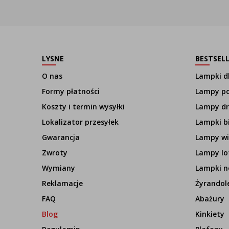
LYSNE
BESTSEL
O nas
Lampki dl
Formy płatności
Lampy p
Koszty i termin wysyłki
Lampy d
Lokalizator przesyłek
Lampki b
Gwarancja
Lampy wi
Zwroty
Lampy lo
Wymiany
Lampki n
Reklamacje
Żyrandol
FAQ
Abażury
Blog
Kinkiety