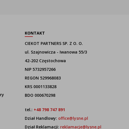
KONTAKT
CIEKOT PARTNERS SP. Z O. O.
ul. Szajnowicza - Iwanowa 55/3
42-202 Częstochowa
NIP 5732957266
REGON 529968083
KRS 0001133828
ry
BDO 000670298
tel.:
+48 798 747 891
Dział Handlowy:
office@lysne.pl
Dział Reklamacji:
reklamacje@lysne.pl