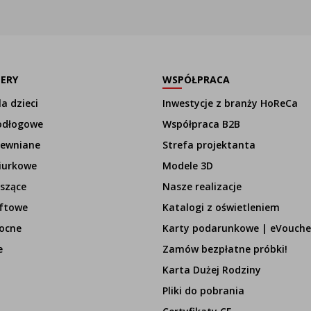
LERY
WSPÓŁPRACA
a dzieci
Inwestycje z branży HoReCa
odłogowe
Współpraca B2B
rewniane
Strefa projektanta
iurkowe
Modele 3D
szące
Nasze realizacje
ftowe
Katalogi z oświetleniem
ocne
Karty podarunkowe | eVouche
e
Zamów bezpłatne próbki!
Karta Dużej Rodziny
Pliki do pobrania