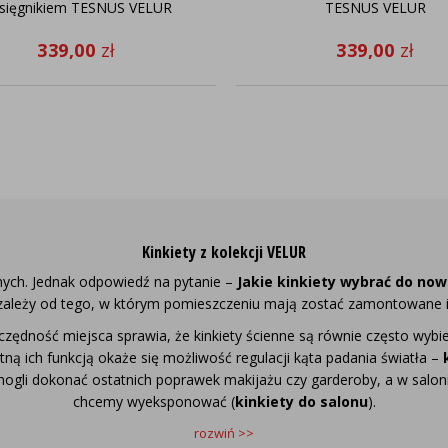
sięgnikiem TESNUS VELUR
TESNUS VELUR
339,00
zł
339,00
zł
Kinkiety z kolekcji VELUR
nych. Jednak odpowiedź na pytanie –
Jakie kinkiety wybrać do no
zależy od tego, w którym pomieszczeniu mają zostać zamontowane i j
zczędność miejsca sprawia, że kinkiety ścienne są równie często wybie
atną ich funkcją okaże się możliwość regulacji kąta padania światła –
gli dokonać ostatnich poprawek makijażu czy garderoby, a w saloni
chcemy wyeksponować (
kinkiety do salonu
).
rozwiń >>