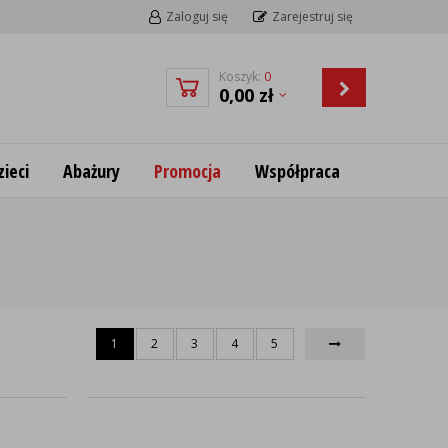
Zaloguj się
Zarejestruj się
Koszyk:
0
0,00
zł
ieci
Abażury
Promocja
Współpraca
1
2
3
4
5