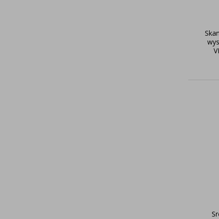
Skan
wys
V
Sr