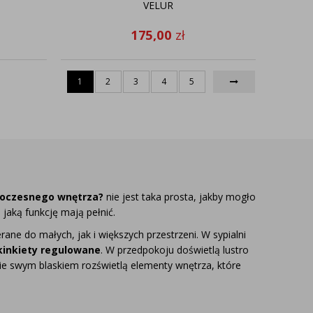
VELUR
175,00
zł
1
2
3
4
5
woczesnego wnętrza?
nie jest taka prosta, jakby mogło
aką funkcję mają pełnić.
rane do małych, jak i większych przestrzeni. W sypialni
kinkiety regulowane
. W przedpokoju doświetlą lustro
e swym blaskiem rozświetlą elementy wnętrza, które