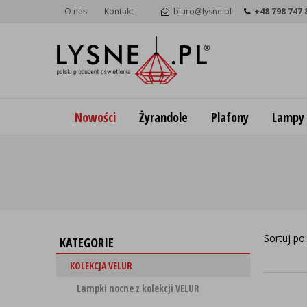
O nas
Kontakt
biuro@lysne.pl
+48 798 747 
Nowości
Żyrandole
Plafony
Lampy
Sortuj po
KATEGORIE
KOLEKCJA VELUR
Lampki nocne z kolekcji VELUR