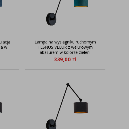
ulacją
Lampa na wysięgniku ruchomym
ia w
TESNUS VELUR z welurowym
abażurem w kolorze zieleni
butelkowej na czarnym stelażu
339,00
zł