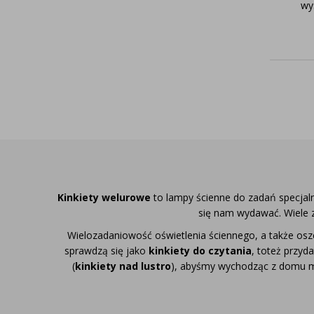
wy
Kinkiety welurowe
to lampy ścienne do zadań specjal
się nam wydawać. Wiele 
Wielozadaniowość
oświetlenia ściennego
, a także os
sprawdzą się jako
kinkiety do czytania
, toteż przyd
(
kinkiety nad lustro
), abyśmy wychodząc z domu mo