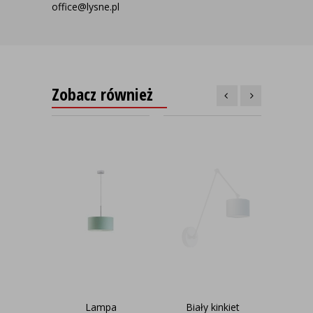
office@lysne.pl
Zobacz również
Lampa
Biały kinkiet
S