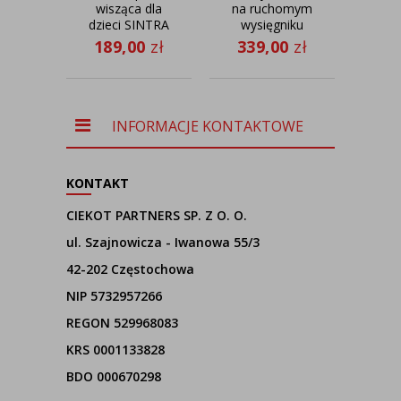
wisząca dla
na ruchomym
dzieci SINTRA
wysięgniku
st
fi - 30 cm
TESNUS
s
189,00
zł
339,00
zł
kinkiet
TO
06
regulowany
geo
LED
ab
INFORMACJE KONTAKTOWE
KONTAKT
CIEKOT PARTNERS SP. Z O. O.
ul. Szajnowicza - Iwanowa 55/3
42-202 Częstochowa
NIP 5732957266
REGON 529968083
KRS 0001133828
BDO 000670298