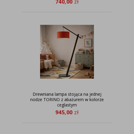
740,00
zł
Drewniana lampa stojąca na jednej
nodze TORINO z abażurem w kolorze
ceglastym
945,00
zł