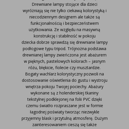
Drewniane lampy stojące dla dzieci
wyróżniają się nie tylko ciekawą kolorystyką i
niecodziennym designem ale także są
funkcjonalnością i bezpieczeństwem
użytkowania. Ze względu na masywną
konstrukcję i stabilność w pokoju
dziecka
dobrze
sprawdzą się drewniane lampy
podłogowe typu tripod. Trójnożna podstawa
drewnianej lampy zwieńczona jest abażurem
w pięknych, pastelowych kolorach – jasnym
różu, błękicie, fiolecie czy musztardzie.
Bogaty wachlarz kolorystyczny pozwoli na
dostosowanie oświetlenia do gustu i wystroju
wnętrza pokoju Twojej pociechy. Abażury
wykonane są z holenderskiej tkaniny
tekstylnej podklejonej na folii PVC dzięki
czemu światło rozpraszane jest w formie
łagodnej poświaty tworząc niezwykle
przyjemny blask i przytulną atmosferę. Dużym
zainteresowaniem cieszą się także