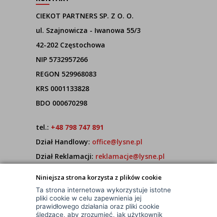
CIEKOT PARTNERS SP. Z O. O.
ul. Szajnowicza - Iwanowa 55/3
42-202 Częstochowa
NIP 5732957266
REGON 529968083
KRS 0001133828
BDO 000670298
tel.:
+48 798 747 891
Dział Handlowy:
office@lysne.pl
Dział Reklamacji:
reklamacje@lysne.pl
Pracujemy od poniedziałku do piątku w godz.
Niniejsza strona korzysta z plików cookie
7:00 - 15:00
Ta strona internetowa wykorzystuje istotne
pliki cookie w celu zapewnienia jej
prawidłowego działania oraz pliki cookie
śledzące, aby zrozumieć, jak użytkownik