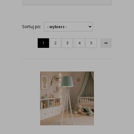
Sortuj po:
1
2
3
4
5