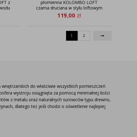
OFT z
płomienna KOLOMBO LOFT
ewodu
czarna druciana w stylu loftowym
119,00
zł
1
2
 wnętrzarskich do właściwie wszystkich pomieszczeń
sfera wystroju osiągnięta za pomocą minimalnej ilości
ntów z metalu oraz naturalnych surowców typu drewno,
ch, dlatego też jeśli chodzi o oświetlenie najlepiej