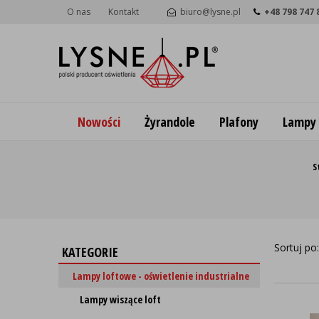
O nas
Kontakt
biuro@lysne.pl
+48 798 747 
Nowości
Żyrandole
Plafony
Lampy
S
Sortuj po
KATEGORIE
Lampy loftowe - oświetlenie industrialne
Lampy wiszące loft