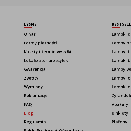
LYSNE
BESTSEL
O nas
Lampki dl
Formy płatności
Lampy p
Koszty i termin wysyłki
Lampy d
Lokalizator przesyłek
Lampki b
Gwarancja
Lampy wi
Zwroty
Lampy lo
Wymiany
Lampki n
Reklamacje
Żyrandol
FAQ
Abażury
Blog
Kinkiety
Regulamin
Plafony
Polski Producent Oświetlenia