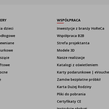
LERY
WSPÓŁPRACA
a dzieci
Inwestycje z branży HoReCa
odłogowe
Współpraca B2B
rewniane
Strefa projektanta
iurkowe
Modele 3D
szące
Nasze realizacje
ftowe
Katalogi z oświetleniem
ocne
Karty podarunkowe | eVouche
e
Zamów bezpłatne próbki!
Karta Dużej Rodziny
Pliki do pobrania
Certyfikaty CE
Instrukcje obsługi