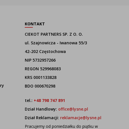
KONTAKT
CIEKOT PARTNERS SP. Z O. O.
ul. Szajnowicza - Iwanowa 55/3
42-202 Częstochowa
NIP 5732957266
REGON 529968083
KRS 0001133828
ry
BDO 000670298
tel.:
+48 798 747 891
Dział Handlowy:
office@lysne.pl
Dział Reklamacji:
reklamacje@lysne.pl
Pracujemy od poniedziałku do piątku w