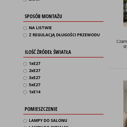
SPOSÓB MONTAŻU
NA LISTWIE
Z REGULACJĄ DŁUGOŚCI PRZEWODU
Czarn
s
ILOŚĆ ŹRÓDEŁ ŚWIATŁA
1xE27
2xE27
3xE27
5xE27
1xE14
POMIESZCZENIE
LAMPY DO SALONU