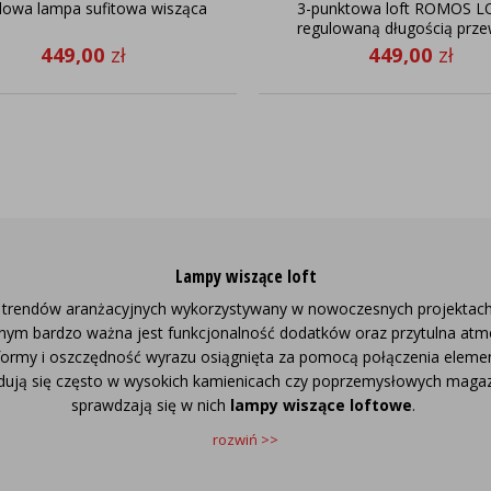
lowa lampa sufitowa wisząca
3-punktowa loft ROMOS L
regulowaną długością prz
449,00
zł
449,00
zł
Lampy wiszące loft
ch trendów aranżacyjnych wykorzystywany w nowoczesnych projektach
nym bardzo ważna jest funkcjonalność dodatków oraz przytulna atmo
formy i oszczędność wyrazu osiągnięta za pomocą połączenia eleme
dują się często w wysokich kamienicach czy poprzemysłowych magazyna
sprawdzają się w nich
lampy wiszące loftowe
.
rozwiń >>