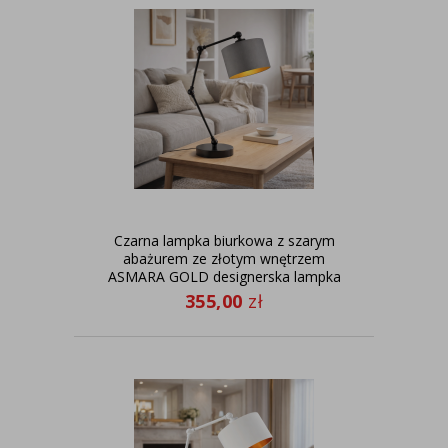
Czarna lampka biurkowa z szarym
abażurem ze złotym wnętrzem
ASMARA GOLD designerska lampka
stołowa regulowana
355,00
zł