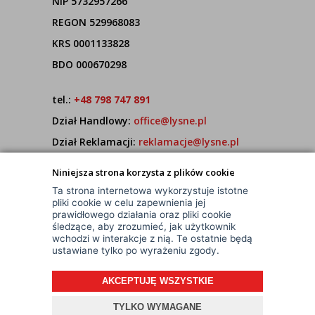
NIP 5732957266
REGON 529968083
KRS 0001133828
BDO 000670298
tel.:
+48 798 747 891
Dział Handlowy:
office@lysne.pl
Dział Reklamacji:
reklamacje@lysne.pl
Pracujemy od poniedziałku do piątku w godz.
Niniejsza strona korzysta z plików cookie
7:00 - 15:00
Ta strona internetowa wykorzystuje istotne
pliki cookie w celu zapewnienia jej
prawidłowego działania oraz pliki cookie
śledzące, aby zrozumieć, jak użytkownik
wchodzi w interakcje z nią. Te ostatnie będą
ustawiane tylko po wyrażeniu zgody.
AKCEPTUJĘ WSZYSTKIE
© Wszelkie Prawa Zastrzeżone
Projekt i oprogramowanie sklepu:
ebexo
TYLKO WYMAGANE