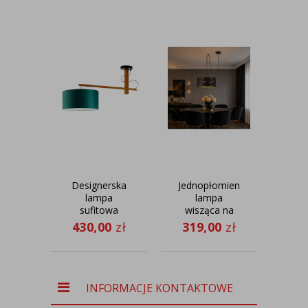
Designerska
Jednopłomienna
Ż
lampa
lampa
G
sufitowa
wisząca na
GOLD
FOGGIA
regulowanym
430,00
zł
319,00
zł
przewodzie
13
WAIKIKI W1
MARMUR
INFORMACJE KONTAKTOWE