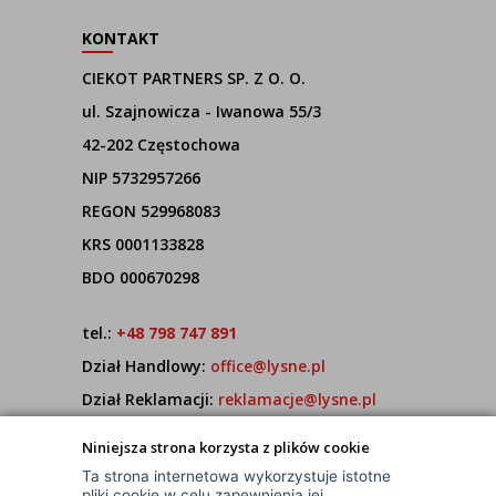
KONTAKT
CIEKOT PARTNERS SP. Z O. O.
ul. Szajnowicza - Iwanowa 55/3
42-202 Częstochowa
NIP 5732957266
REGON 529968083
KRS 0001133828
BDO 000670298
tel.:
+48 798 747 891
Dział Handlowy:
office@lysne.pl
Dział Reklamacji:
reklamacje@lysne.pl
Pracujemy od poniedziałku do piątku w godz.
Niniejsza strona korzysta z plików cookie
7:00 - 15:00
Ta strona internetowa wykorzystuje istotne
pliki cookie w celu zapewnienia jej