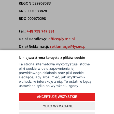
REGON 529968083
KRS 0001133828
BDO 000670298
tel.:
+48 798 747 891
Dział Handlowy:
office@lysne.pl
Dział Reklamacji:
reklamacje@lysne.pl
Pracujemy od poniedziałku do piątku w godz.
Niniejsza strona korzysta z plików cookie
7:00 - 15:00
Ta strona internetowa wykorzystuje istotne
pliki cookie w celu zapewnienia jej
prawidłowego działania oraz pliki cookie
śledzące, aby zrozumieć, jak użytkownik
wchodzi w interakcje z nią. Te ostatnie będą
ustawiane tylko po wyrażeniu zgody.
AKCEPTUJĘ WSZYSTKIE
© Wszelkie Prawa Zastrzeżone
Projekt i oprogramowanie sklepu:
ebexo
TYLKO WYMAGANE