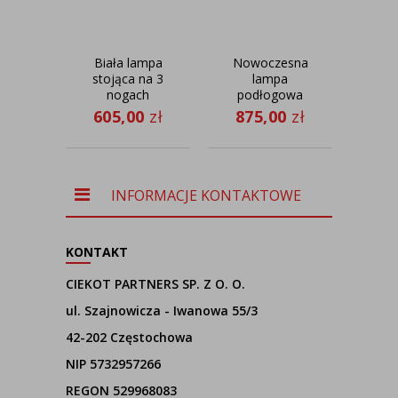
Biała lampa
Nowoczesna
stojąca na 3
lampa
st
nogach
podłogowa
tr
PARYŻ GOLD
do sypialni z
cz
605,00
zł
875,00
zł
63
do salonu w
regulowanym
ab
stylu glamour
ramieniem
T
SANTIAGO z
beżowym
po
abażurem
do 
INFORMACJE KONTAKTOWE
t
KONTAKT
CIEKOT PARTNERS SP. Z O. O.
ul. Szajnowicza - Iwanowa 55/3
42-202 Częstochowa
NIP 5732957266
REGON 529968083