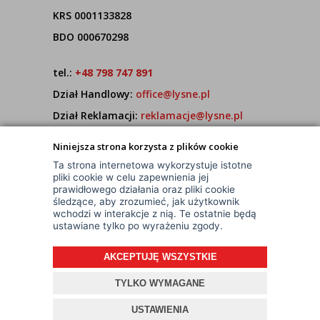
KRS 0001133828
BDO 000670298
tel.:
+48 798 747 891
Dział Handlowy:
office@lysne.pl
Dział Reklamacji:
reklamacje@lysne.pl
Pracujemy od poniedziałku do piątku w godz.
Niniejsza strona korzysta z plików cookie
7:00 - 15:00
Ta strona internetowa wykorzystuje istotne
pliki cookie w celu zapewnienia jej
prawidłowego działania oraz pliki cookie
śledzące, aby zrozumieć, jak użytkownik
wchodzi w interakcje z nią. Te ostatnie będą
ustawiane tylko po wyrażeniu zgody.
AKCEPTUJĘ WSZYSTKIE
© Wszelkie Prawa Zastrzeżone
Projekt i oprogramowanie sklepu:
ebexo
TYLKO WYMAGANE
USTAWIENIA