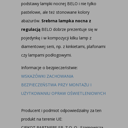
podstawy lampki nocnej BELO i nie tylko
pastelowe, ale też stonowane kolory
abażurów.
Srebrna lampka nocna z
regulacją
BELO dobrze prezentuje się w
pojedynkę i w kompozycji kilku lamp z
diamentowej serii, np. z
kinkietami
,
plafonami
czy
lampami podłogowymi
.
Informacje o bezpieczeństwie:
WSKAZÓWKI ZACHOWANIA
BEZPIECZEŃSTWA PRZY MONTAŻU I
UŻYTKOWANIU OPRAW OŚWIETLENIOWYCH
Producent i podmiot odpowiedzialny za ten
produkt na terenie UE:
CIEKOT PARTNERS SP. Z O. O., Szajnowicza -