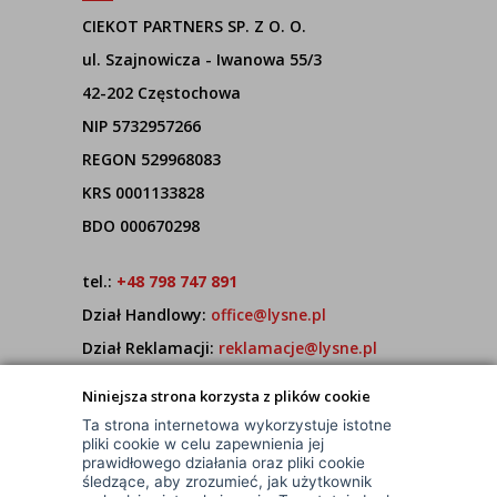
CIEKOT PARTNERS SP. Z O. O.
ul. Szajnowicza - Iwanowa 55/3
42-202 Częstochowa
NIP 5732957266
REGON 529968083
KRS 0001133828
BDO 000670298
tel.:
+48 798 747 891
Dział Handlowy:
office@lysne.pl
Dział Reklamacji:
reklamacje@lysne.pl
Pracujemy od poniedziałku do piątku w godz.
Niniejsza strona korzysta z plików cookie
7:00 - 15:00
Ta strona internetowa wykorzystuje istotne
pliki cookie w celu zapewnienia jej
prawidłowego działania oraz pliki cookie
śledzące, aby zrozumieć, jak użytkownik