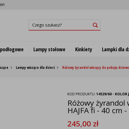
891
 podłogowe
Lampy stołowe
Kinkiety
Lampki dla dz
szące
Lampy wiszące dla dzieci
Różowy żyrandol wiszący do pokoju dziewcz
KOD PRODUKTU:
14529/60 - KOLOR
Różowy żyrandol 
HAJFA fi - 40 cm -
245,00
zł