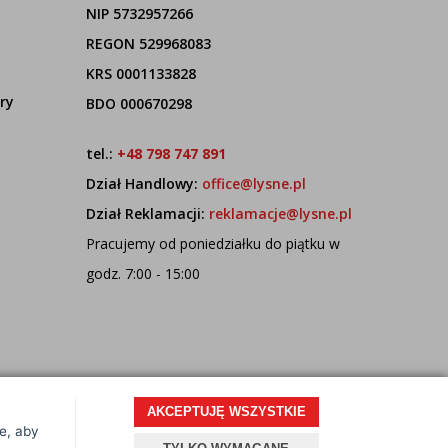
NIP 5732957266
REGON 529968083
KRS 0001133828
ry
BDO 000670298
tel.:
+48 798 747 891
Dział Handlowy:
office@lysne.pl
Dział Reklamacji:
reklamacje@lysne.pl
Pracujemy od poniedziałku do piątku w
godz. 7:00 - 15:00
AKCEPTUJĘ WSZYSTKIE
ce, aby
Projekt i oprogramowanie sklepu:
ebexo