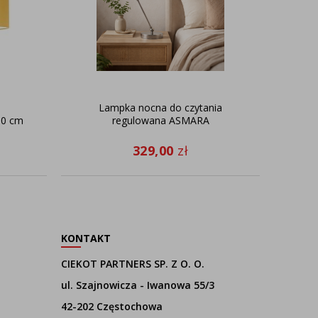
n
Lampka nocna do czytania
Dw
80 cm
regulowana ASMARA
MAD
329,00
zł
KONTAKT
CIEKOT PARTNERS SP. Z O. O.
ul. Szajnowicza - Iwanowa 55/3
42-202 Częstochowa