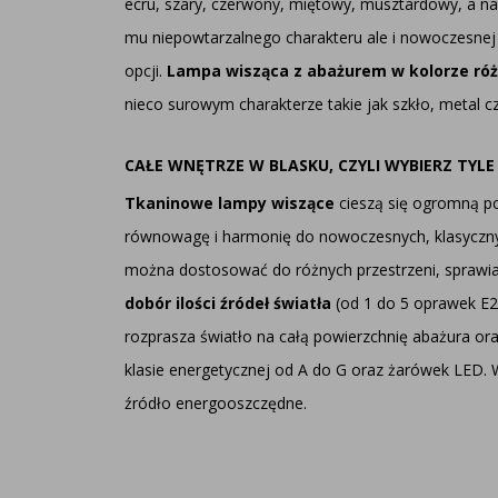
ecru, szary, czerwony, miętowy, musztardowy, a n
mu niepowtarzalnego charakteru ale i nowoczesnej
opcji.
Lampa wisząca z abażurem w kolorze r
nieco surowym charakterze takie jak szkło, metal 
CAŁE WNĘTRZE W BLASKU, CZYLI WYBIERZ TYLE
Tkaninowe lampy wiszące
cieszą się ogromną po
równowagę i harmonię do nowoczesnych, klasycznych 
można dostosować do różnych przestrzeni, sprawia
dobór ilości źródeł światła
(od 1 do 5 oprawek E2
rozprasza światło na całą powierzchnię abażura or
klasie energetycznej od A do G oraz żarówek LED.
źródło energooszczędne.