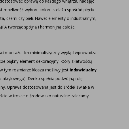
a dostosować oprawę do każdego wnętrza, nadając
st możliwość wyboru koloru stelaża spośród pięciu
, czerni czy bieli. Nawet elementy o industrialnym,
JFA tworząc spójną i harmonijną całość.
ści montażu. Ich minimalistyczny wygląd wprowadza
kże piękny element dekoracyjny, który z łatwością
 w tym rozmiarze klosza możliwy jest
indywidualny
a akrylowego). Denko spełnia podwójną rolę –
alny. Oprawa dostosowana jest do źródeł światła w
ście w trosce o środowisko naturalne zalecamy