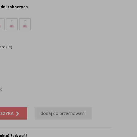
 dni roboczych
ardzie)
ł)
OSZYKA
dodaj do przechowalni
duktu? Zadzwoń!