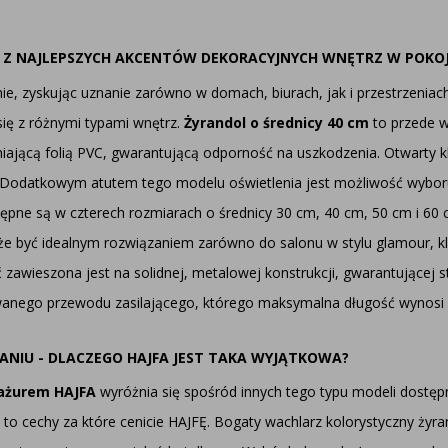
 Z NAJLEPSZYCH AKCENTÓW DEKORACYJNYCH WNĘTRZ W POKOJ
ie, zyskując uznanie zarówno w domach, biurach, jak i przestrzeniac
ię z różnymi typami wnętrz.
Żyrandol o średnicy 40 cm
to przede w
wniającą folią PVC, gwarantującą odporność na uszkodzenia. Otwarty
. Dodatkowym atutem tego modelu oświetlenia jest możliwość wybor
tępne są w czterech rozmiarach o średnicy 30 cm, 40 cm, 50 cm i 60
 być idealnym rozwiązaniem zarówno do salonu w stylu glamour, klasy
ć zawieszona jest na solidnej, metalowej konstrukcji, gwarantującej s
wanego przewodu zasilającego, którego maksymalna długość wynosi
NIU - DLACZEGO HAJFA JEST TAKA WYJĄTKOWA?
bażurem HAJFA
wyróżnia się spośród innych tego typu modeli dostępn
to cechy za które cenicie HAJFĘ. Bogaty wachlarz kolorystyczny żyrand