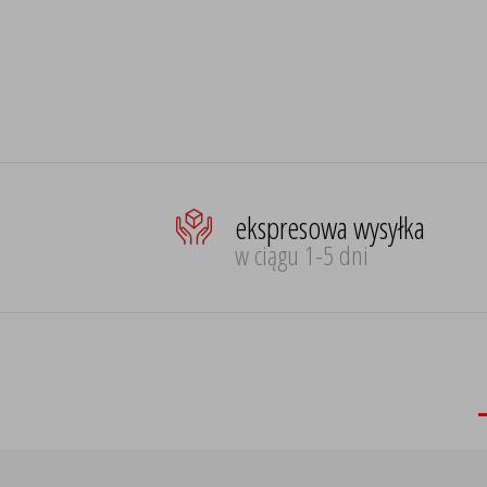
ekspresowa wysyłka
w ciągu 1-5 dni