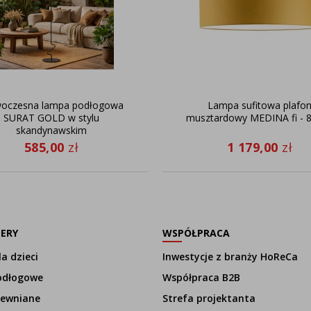
oczesna lampa podłogowa
Lampa sufitowa plafo
SURAT GOLD w stylu
musztardowy MEDINA fi - 
skandynawskim
585,00
zł
1 179,00
zł
LERY
WSPÓŁPRACA
a dzieci
Inwestycje z branży HoReCa
odłogowe
Współpraca B2B
rewniane
Strefa projektanta