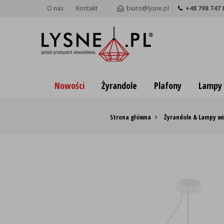
O nas
Kontakt
biuro@lysne.pl
+48 798 747 
Nowości
Żyrandole
Plafony
Lampy
Strona główna
Żyrandole & Lampy wi