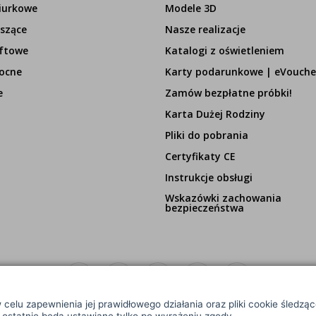
iurkowe
Modele 3D
szące
Nasze realizacje
ftowe
Katalogi z oświetleniem
ocne
Karty podarunkowe | eVouche
e
Zamów bezpłatne próbki!
Karta Dużej Rodziny
Pliki do pobrania
Certyfikaty CE
Instrukcje obsługi
Wskazówki zachowania
bezpieczeństwa
 celu zapewnienia jej prawidłowego działania oraz pliki cookie śledzą