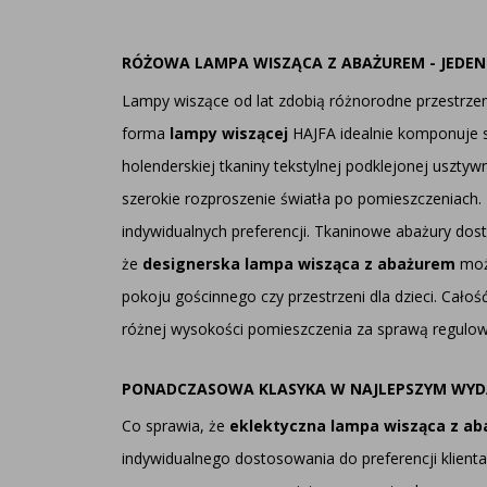
RÓŻOWA LAMPA WISZĄCA Z ABAŻUREM - JEDEN
Lampy wiszące od lat zdobią różnorodne przestrzen
forma
lampy wiszącej
HAJFA idealnie komponuje s
holenderskiej tkaniny tekstylnej podklejonej uszty
szerokie rozproszenie światła po pomieszczeniach
indywidualnych preferencji. Tkaninowe abażury dos
że
designerska lampa wisząca z abażurem
może
pokoju gościnnego czy przestrzeni dla dzieci. Całoś
różnej wysokości pomieszczenia za sprawą regulo
PONADCZASOWA KLASYKA W NAJLEPSZYM WYDA
Co sprawia, że
eklektyczna lampa wisząca z a
indywidualnego dostosowania do preferencji klienta 