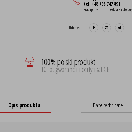
tel. +48 798 747 891
Pracujemy od poniedziałku do pią
Udostępnij:
100% polski produkt
10 lat gwarancji i certyfikat CE
Opis produktu
Dane techniczne