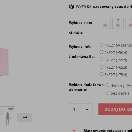
WYSYŁKA:
szacowany czas do 4
Wybierz kolor
stelaża:
1xE27 (w stand
Wybierz ilość
2xE27 (+50zł)
źródeł światła:
3xE27 (+55zł)
4xE27 (+65zł)
5xE27 (+75zł)
Wybierz dodatkowe
denko (+75z
akcesoria:
bez denka
DODAJ DO K
Masz pytanie dotyczące pro