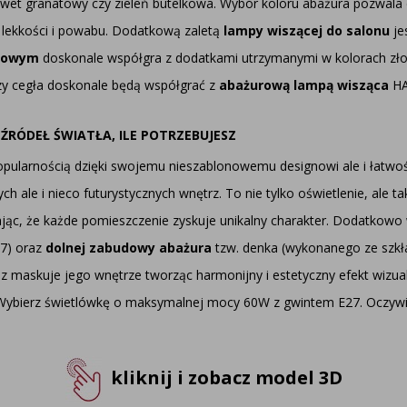
awet granatowy czy zieleń butelkowa. Wybór koloru abażura pozwal
 lekkości i powabu. Dodatkową zaletą
lampy wiszącej do salonu
je
óżowym
doskonale współgra z dodatkami utrzymanymi w kolorach złota
czy cegła doskonale będą współgrać z
abażurową lampą wisząca
HA
 ŹRÓDEŁ ŚWIATŁA, ILE POTRZEBUJESZ
pularnością dzięki swojemu nieszablonowemu designowi ale i łatwo
ale i nieco futurystycznych wnętrz. To nie tylko oświetlenie, ale ta
jąc, że każde pomieszczenie zyskuje unikalny charakter. Dodatkowo
7) oraz
dolnej zabudowy abażura
tzw. denka (wykonanego ze szkł
az maskuje jego wnętrze tworząc harmonijny i estetyczny efekt wizu
 Wybierz świetlówkę o maksymalnej mocy 60W z gwintem E27. Oczywi
kliknij i zobacz model 3D