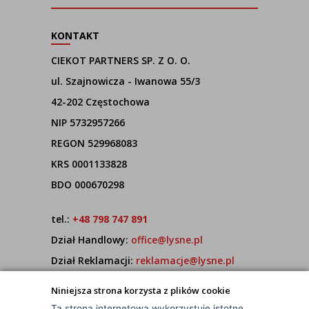
KONTAKT
CIEKOT PARTNERS SP. Z O. O.
ul. Szajnowicza - Iwanowa 55/3
42-202 Częstochowa
NIP 5732957266
REGON 529968083
KRS 0001133828
BDO 000670298
tel.:
+48 798 747 891
Dział Handlowy:
office@lysne.pl
Dział Reklamacji:
reklamacje@lysne.pl
Pracujemy od poniedziałku do piątku w godz.
Niniejsza strona korzysta z plików cookie
7:00 - 15:00
Ta strona internetowa wykorzystuje istotne