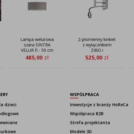
Lampa welurowa
2-płomienny kinkiet
szara SINTRA
z wyłącznikiem
VELUR fi - 50 cm
ZIBO i
kolor szary
regulowanym
485,00
zł
525,00
zł
panelem LED
LERY
WSPÓŁPRACA
a dzieci
Inwestycje z branży HoReCa
odłogowe
Współpraca B2B
rewniane
Strefa projektanta
iurkowe
Modele 3D