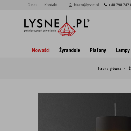
O nas
Kontakt
biuro@lysne.pl
+48 798 747 
Nowości
Żyrandole
Plafony
Lampy
Strona główna
Ż