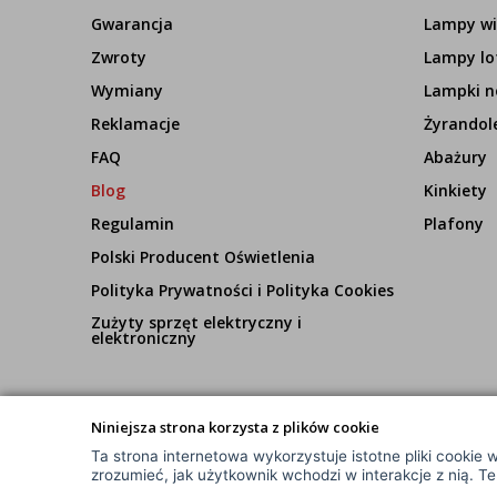
Gwarancja
Lampy wi
Zwroty
Lampy lo
Wymiany
Lampki n
Reklamacje
Żyrandol
FAQ
Abażury
Blog
Kinkiety
Regulamin
Plafony
Polski Producent Oświetlenia
Polityka Prywatności i Polityka Cookies
Zużyty sprzęt elektryczny i
elektroniczny
Niniejsza strona korzysta z plików cookie
Ta strona internetowa wykorzystuje istotne pliki cookie w
© Wszelkie Prawa Zastrzeżone
zrozumieć, jak użytkownik wchodzi w interakcje z nią. T