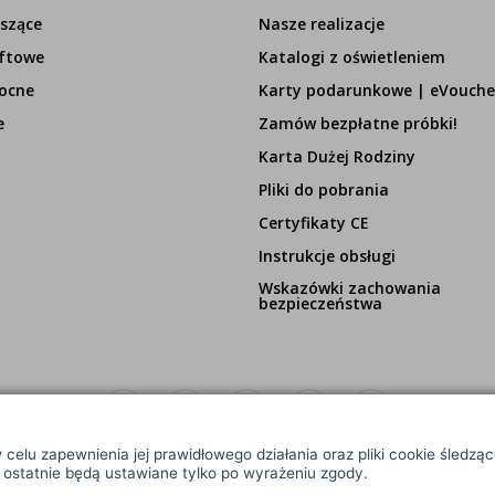
szące
Nasze realizacje
ftowe
Katalogi z oświetleniem
ocne
Karty podarunkowe | eVouche
e
Zamów bezpłatne próbki!
Karta Dużej Rodziny
Pliki do pobrania
Certyfikaty CE
Instrukcje obsługi
Wskazówki zachowania
bezpieczeństwa
 celu zapewnienia jej prawidłowego działania oraz pliki cookie śledzą
e ostatnie będą ustawiane tylko po wyrażeniu zgody.