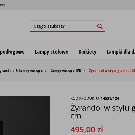
891
 podłogowe
Lampy stołowe
Kinkiety
Lampki dla dz
yrandole & Lampy wiszące
Lampy wiszące LED
Żyrandol w stylu glamour S
KOD PRODUKTU:
14531/124
Żyrandol w stylu
cm
495,00
zł