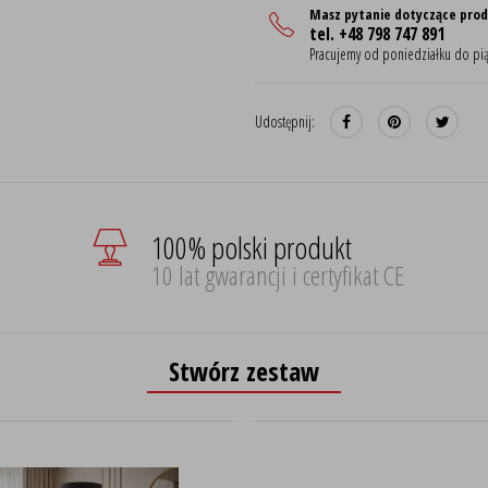
Masz pytanie dotyczące pro
tel. +48 798 747 891
Pracujemy od poniedziałku do pią
Udostępnij:
100% polski produkt
10 lat gwarancji i certyfikat CE
Stwórz zestaw