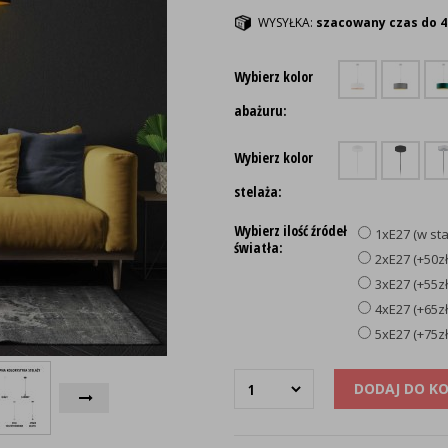
WYSYŁKA:
szacowany czas do 4
Wybierz kolor
abażuru:
Wybierz kolor
stelaża:
Wybierz ilość źródeł
1xE27 (w st
światła:
2xE27 (+50zł
3xE27 (+55zł
4xE27 (+65zł
5xE27 (+75zł
DODAJ DO K