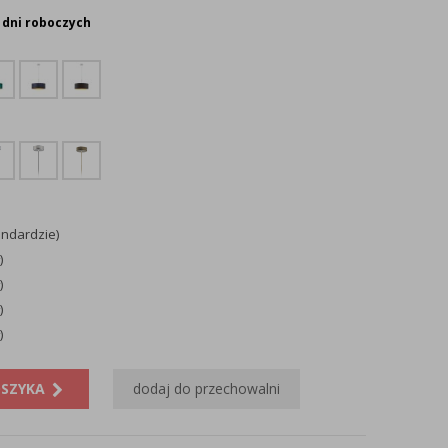
 dni roboczych
andardzie)
)
)
)
)
OSZYKA
dodaj do przechowalni