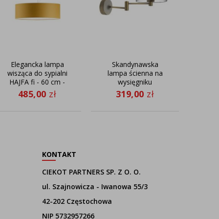
Elegancka lampa
Skandynawska
Nowo
wisząca do sypialni
lampa ścienna na
po
HAJFA fi - 60 cm -
wysięgniku
dz
kolor musztardowy
ruchomym BRAGE
485,00
zł
319,00
zł
9
KONTAKT
CIEKOT PARTNERS SP. Z O. O.
ul. Szajnowicza - Iwanowa 55/3
42-202 Częstochowa
NIP 5732957266