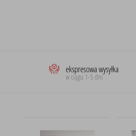
ekspresowa wysyłka
w ciągu 1-5 dni