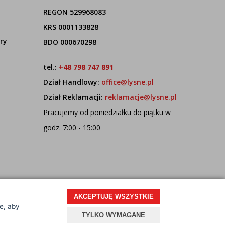
REGON 529968083
KRS 0001133828
ry
BDO 000670298
tel.:
+48 798 747 891
Dział Handlowy:
office@lysne.pl
Dział Reklamacji:
reklamacje@lysne.pl
Pracujemy od poniedziałku do piątku w
godz. 7:00 - 15:00
AKCEPTUJĘ WSZYSTKIE
ce, aby
Projekt i oprogramowanie sklepu:
ebexo
TYLKO WYMAGANE