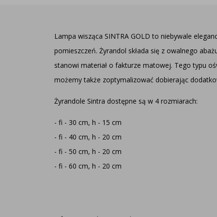
Lampa wisząca SINTRA GOLD to niebywale elegancka p
pomieszczeń. Żyrandol składa się z owalnego abażu
stanowi materiał o fakturze matowej. Tego typu oś
możemy także zoptymalizować dobierając dodatkow
Żyrandole Sintra dostępne są w 4 rozmiarach:
- fi - 30 cm, h - 15 cm
- fi - 40 cm, h - 20 cm
- fi - 50 cm, h - 20 cm
- fi - 60 cm, h - 20 cm