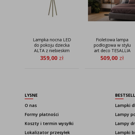
Lampka nocna LED
Fioletowa lampa
do pokoju dziecka
podłogowa w stylu
ALTA z niebieskim
art deco TESALLIA
abażurem
z zakrzywionym
359,00
zł
509,00
zł
stelażem
LYSNE
BESTSEL
O nas
Lampki dl
Formy płatności
Lampy p
Koszty i termin wysyłki
Lampy d
Lokalizator przesyłek
Lampki b