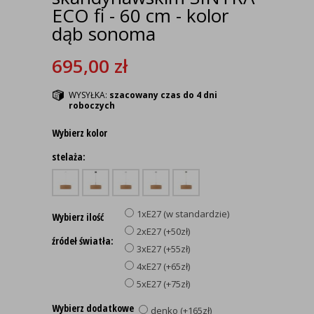
ECO fi - 60 cm - kolor
dąb sonoma
695,00
zł
WYSYŁKA:
szacowany czas do 4 dni
roboczych
Wybierz kolor
stelaża:
1xE27 (w standardzie)
Wybierz ilość
2xE27 (+50zł)
źródeł światła:
3xE27 (+55zł)
4xE27 (+65zł)
5xE27 (+75zł)
Wybierz dodatkowe
denko (+165zł)