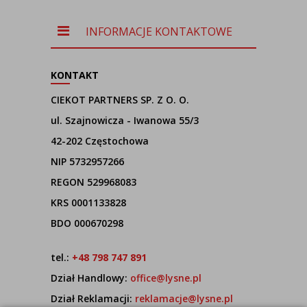
INFORMACJE KONTAKTOWE
KONTAKT
CIEKOT PARTNERS SP. Z O. O.
ul. Szajnowicza - Iwanowa 55/3
42-202 Częstochowa
NIP 5732957266
REGON 529968083
KRS 0001133828
BDO 000670298
tel.:
+48 798 747 891
Dział Handlowy:
office@lysne.pl
Dział Reklamacji:
reklamacje@lysne.pl