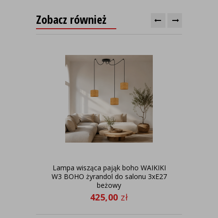
Zobacz również
Lampa wisząca pająk boho WAIKIKI
No
W3 BOHO żyrandol do salonu 3xE27
beżowy
425,00
zł