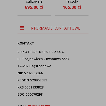
sufitowa z
na stolik
dr
dużym
nocny na
T
695,00
zł
165,00
zł
abażurem do
trójnogu
B
01
sypialni
czarna
ra
WENECJA
ASPEN
aba
ECO fi - 60
k
cm - kolor
c
INFORMACJE KONTAKTOWE
orzechowy
KONTAKT
CIEKOT PARTNERS SP. Z O. O.
ul. Szajnowicza - Iwanowa 55/3
42-202 Częstochowa
NIP 5732957266
REGON 529968083
KRS 0001133828
BDO 000670298