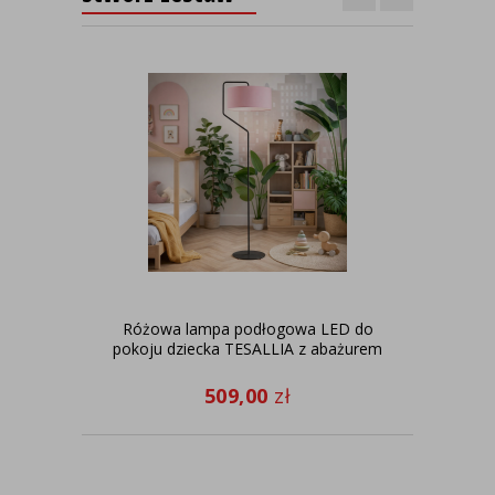
Różowa lampa podłogowa LED do
Dzi
pokoju dziecka TESALLIA z abażurem
509,00
zł