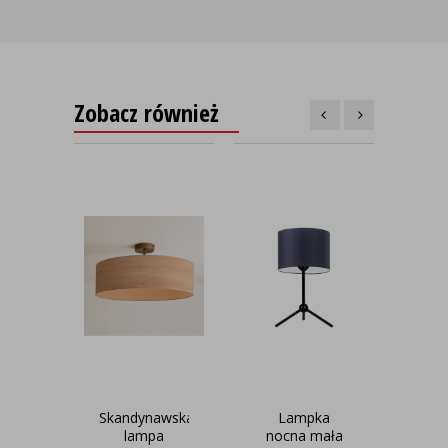
Zobacz również
Skandynawska
Lampka
lampa
nocna mała
s