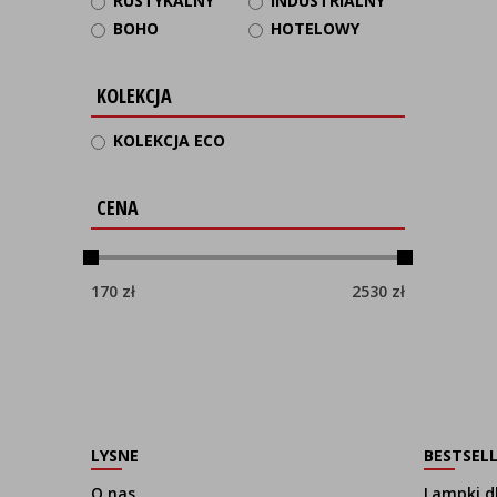
RUSTYKALNY
INDUSTRIALNY
BOHO
HOTELOWY
KOLEKCJA
KOLEKCJA ECO
CENA
170
zł
2530
zł
LYSNE
BESTSEL
O nas
Lampki dl