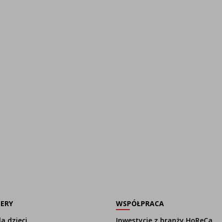
LERY
WSPÓŁPRACA
a dzieci
Inwestycje z branży HoReCa