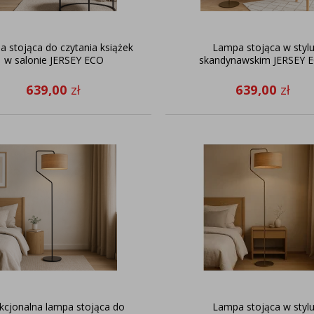
 stojąca do czytania książek
Lampa stojąca w styl
w salonie JERSEY ECO
skandynawskim JERSEY 
639,00
zł
639,00
zł
kcjonalna lampa stojąca do
Lampa stojąca w styl