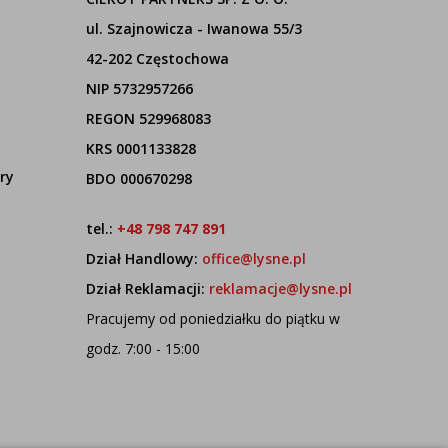
ul. Szajnowicza - Iwanowa 55/3
42-202 Częstochowa
NIP 5732957266
REGON 529968083
KRS 0001133828
ry
BDO 000670298
tel.:
+48 798 747 891
Dział Handlowy:
office@lysne.pl
Dział Reklamacji:
reklamacje@lysne.pl
Pracujemy od poniedziałku do piątku w
godz. 7:00 - 15:00