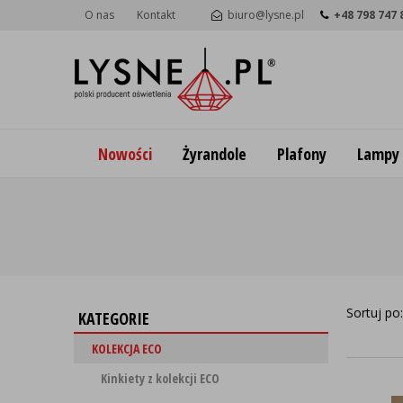
O nas
Kontakt
biuro@lysne.pl
+48 798 747 
Nowości
Żyrandole
Plafony
Lampy
Sortuj po
KATEGORIE
KOLEKCJA ECO
Kinkiety z kolekcji ECO