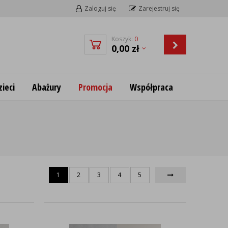
Zaloguj się
Zarejestruj się
Koszyk:
0
0,00
zł
ieci
Abażury
Promocja
Współpraca
1
2
3
4
5