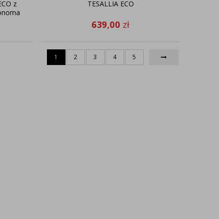
ECO z
TESALLIA ECO
sonoma
639,00
zł
1
2
3
4
5