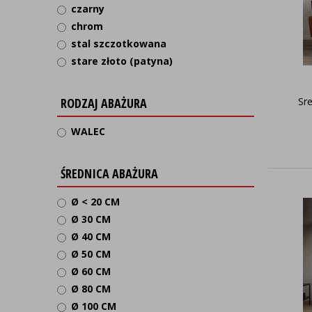
czarny
chrom
stal szczotkowana
stare złoto (patyna)
RODZAJ ABAŻURA
Sr
WALEC
ŚREDNICA ABAŻURA
Ø < 20 CM
Ø 30 CM
Ø 40 CM
Ø 50 CM
Ø 60 CM
Ø 80 CM
Ø 100 CM