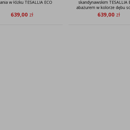
tania w łóżku TESALLIA ECO
skandynawskim TESALLIA 
abażurem w kolorze dębu 
639,00
zł
639,00
zł