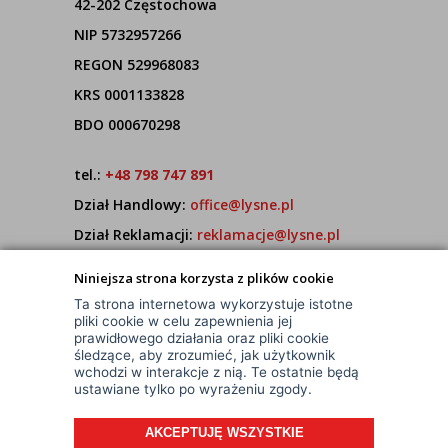
42-202 Częstochowa
NIP 5732957266
REGON 529968083
KRS 0001133828
BDO 000670298
tel.:
+48 798 747 891
Dział Handlowy:
office@lysne.pl
Dział Reklamacji:
reklamacje@lysne.pl
Pracujemy od poniedziałku do piątku w godz.
Niniejsza strona korzysta z plików cookie
7:00 - 15:00
Ta strona internetowa wykorzystuje istotne
pliki cookie w celu zapewnienia jej
prawidłowego działania oraz pliki cookie
śledzące, aby zrozumieć, jak użytkownik
wchodzi w interakcje z nią. Te ostatnie będą
ustawiane tylko po wyrażeniu zgody.
AKCEPTUJĘ WSZYSTKIE
© Wszelkie Prawa Zastrzeżone