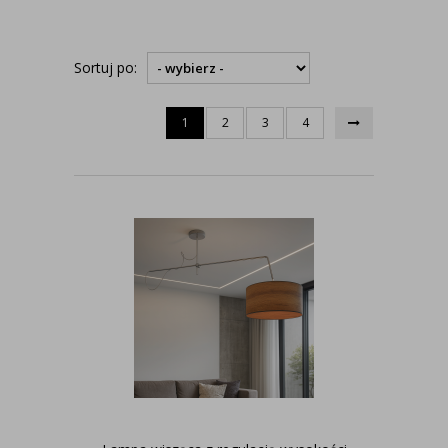
Sortuj po:
1
2
3
4